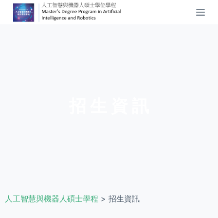
S
k
i
p
t
o
c
o
招 生 資 訊
n
t
e
n
t
人工智慧與機器人碩士學程
>
招生資訊