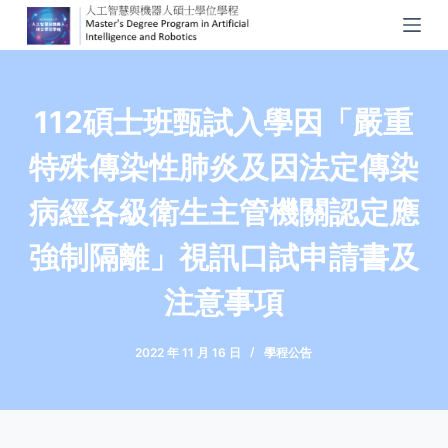
S
k
i
p
112碩士班甄試入學因「嚴重
t
o
特殊傳染性肺炎及因法定傳染
c
病經各級衛生主管機關認定應
o
n
強制隔離」視訊口試申請書及
t
e
注意事項
n
t
2022 年 11 月 16 日
學程公告