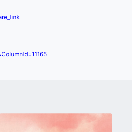
re_link
&ColumnId=11165