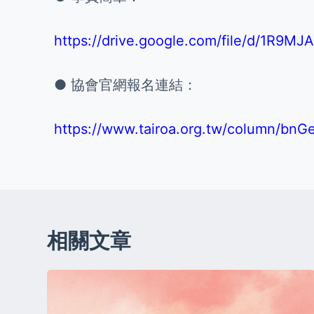
https://drive.google.com/file/d/1R9
● 協會官網報名連結：
https://www.tairoa.org.tw/column/b
相關文章