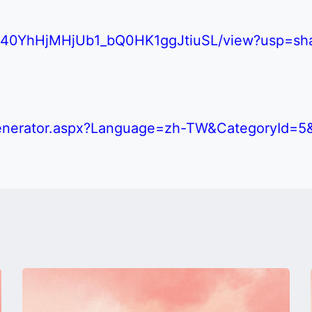
MJA40YhHjMHjUb1_bQ0HK1ggJtiuSL/view?usp=sha
nGenerator.aspx?Language=zh-TW&CategoryId=5