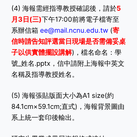
(4) 海報需經指導教授確認後，請於
5
月3日(三)
下午17:00前將電子檔寄至
系辦信箱
ee@mail.ncnu.edu.tw
(
寄
信時請告知評選當日現場是否需備妥桌
子以供實體擺設講解
)，檔名命名：學
號_姓名.pptx，信中請附上海報中英文
名稱及指導教授姓名。
(5) 海報張貼版面大小為A1 size(約
84.1cm×59.1cm;直式)，海報背景圖由
系上統一套印後輸出。