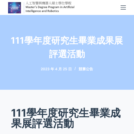
S
k
i
p
111學年度研究生畢業成果展
t
o
評選活動
c
o
n
2023 年 4 月 25 日
競賽公告
t
e
n
t
111學年度研究生畢業成
果展評選活動