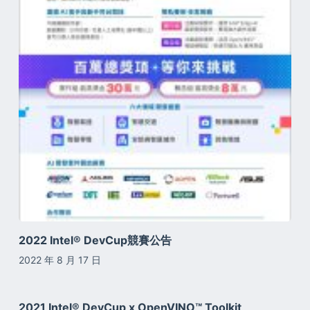
2022 Intel® DevCup競賽公告
2022 年 8 月 17 日
2021 Intel® DevCup x OpenVINO™ Toolkit