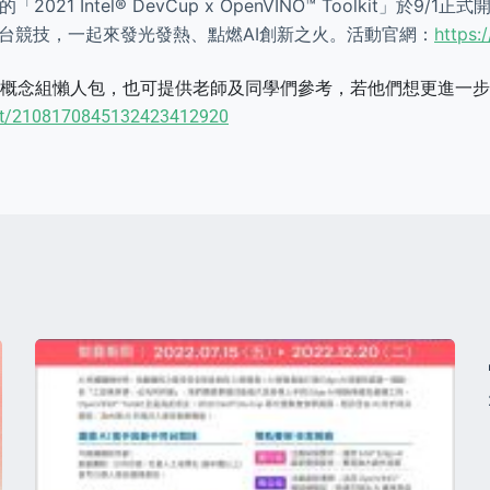
021 Intel® DevCup x OpenVINO™ Toolkit」
同台競技，一起來發光發熱、點燃AI創新之火。活動官網：
https:
簡章、概念組懶人包，也可提供老師及同學們參考，若他們想更進一
nt/2108170845132423412920