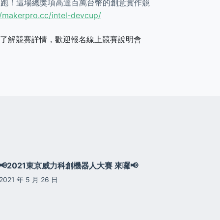
於9/1正式開跑！這場總獎項高達百萬台幣的創意實作競
//makerpro.cc/intel-devcup/
步了解競賽詳情，歡迎報名線上競賽說明會
📢2021東京威力科創機器人大賽 來囉📢
2021 年 5 月 26 日